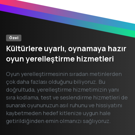
Özel
Kültürlere
uyarlı,
oynamaya
hazır
oyun
yerelleştirme
hizmetleri
Oyun yerelleştirmesinin sıradan metinlerden
çok daha fazlası olduğunu biliyoruz. Bu
doğrultuda, yerelleştirme hizmetimizin yanı
sıra kodlama, test ve seslendirme hizmetleri de
sunarak oyununuzun asıl ruhunu ve hissiyatını
kaybetmeden hedef kitlenize uygun hale
getirildiğinden emin olmanızı sağlıyoruz.