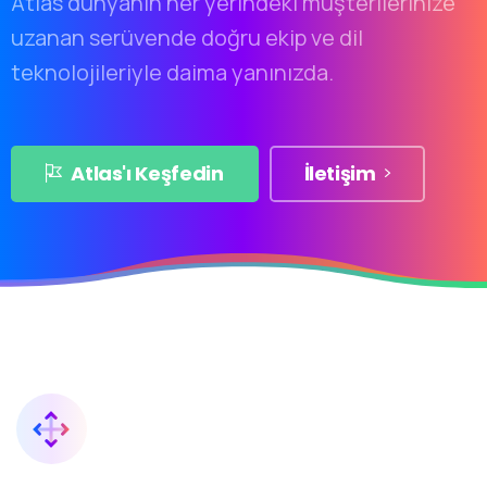
Atlas dünyanın her yerindeki müşterilerinize
uzanan serüvende doğru ekip ve dil
teknolojileriyle daima yanınızda.
Atlas'ı Keşfedin
İletişim