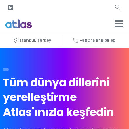
Istanbul, Turkey
+90 216 546 08 90
Tüm
dünya
dillerini
yerelleştirme
Atlas'ınızla
keşfedin