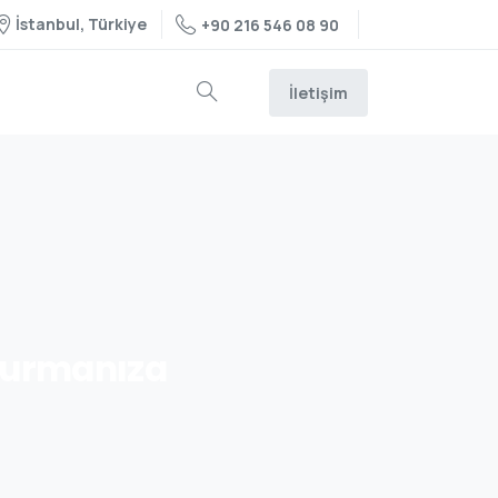
İstanbul, Türkiye
+90 216 546 08 90
İletişim
urmanıza