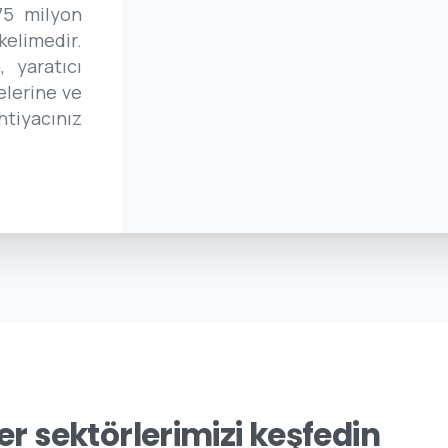
75 milyon
kelimedir.
, yaratıcı
elerine ve
htiyacınız
er
sektörlerimizi
keşfedin