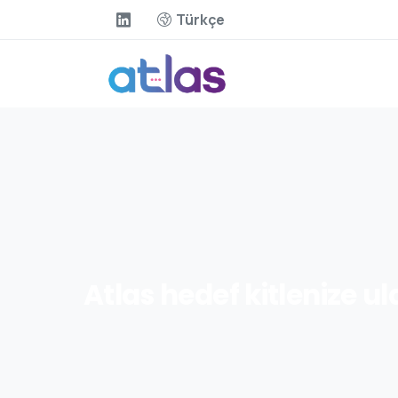
Türkçe
Atlas
hedef
kitlenize
ul