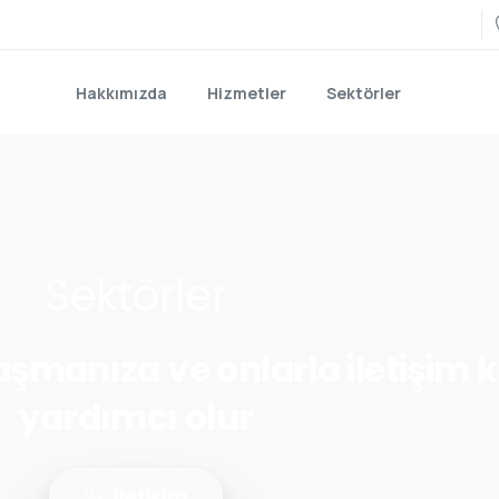
Hakkımızda
Hizmetler
Sektörler
Sektörler
aşmanıza
ve
onlarla
iletişim
k
yardımcı
olur
İletişim