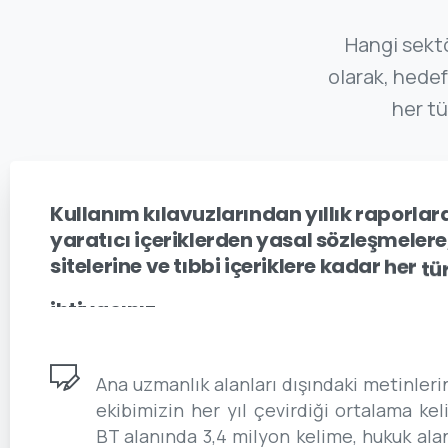
Hangi sektö
olarak, hedef
her tü
Kullanım
kılavuzlarından
yıllık
raporlar
yaratıcı
içeriklerden
yasal
sözleşmelere
sitelerine
ve
tıbbi
içeriklere
kadar
her
tü
ihtiyacınız
için
bize
güvenebilirsiniz.
Ana uzmanlık alanları dışındaki metinlerin
ekibimizin her yıl çevirdiği ortalama kel
BT alanında 3,4 milyon kelime, hukuk ala