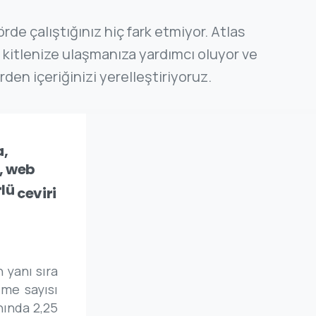
rde çalıştığınız hiç fark etmiyor. Atlas
 kitlenize ulaşmanıza yardımcı oluyor ve
rden içeriğinizi yerelleştiriyoruz.
a,
,
web
rlü
çeviri
 yanı sıra
ime sayısı
nında 2,25